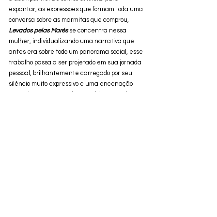
espantar, às expressões que formam toda uma 
conversa sobre as marmitas que comprou, 
Levados pelas Marés
 se concentra nessa 
mulher, individualizando uma narrativa que 
antes era sobre todo um panorama social, esse 
trabalho passa a ser projetado em sua jornada 
pessoal, brilhantemente carregado por seu 
silêncio muito expressivo e uma encenação 
que existe para que ela se molde ao caminhos 
ditados pela obra. O mundo existe, robôs, 
homens ameaçadores, barcos e caminhos 
destruídos, e Qiao Qiao reage a tudo isso, 
culminando no registro de Zhangke sobre o 
tempo.
Esse texto faz parte da cobertura da 48ª 
Mostra Internacional de Cinema em São Paulo
Nota da crítica: