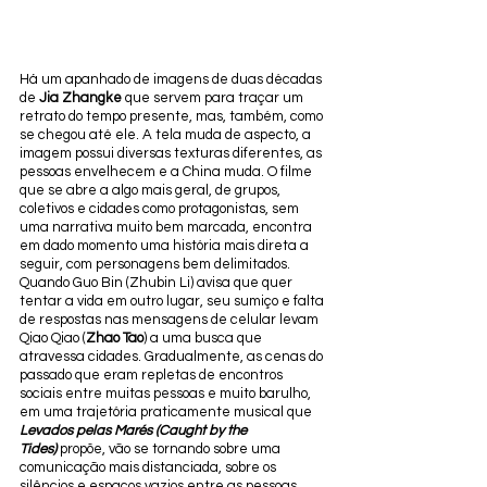
Há um apanhado de imagens de duas décadas 
de 
Jia Zhangke
 que servem para traçar um 
retrato do tempo presente, mas, também, como 
se chegou até ele. A tela muda de aspecto, a 
imagem possui diversas texturas diferentes, as 
pessoas envelhecem e a China muda. O filme 
que se abre a algo mais geral, de grupos, 
coletivos e cidades como protagonistas, sem 
uma narrativa muito bem marcada, encontra 
em dado momento uma história mais direta a 
seguir, com personagens bem delimitados. 
Quando Guo Bin (Zhubin Li) avisa que quer 
tentar a vida em outro lugar, seu sumiço e falta 
de respostas nas mensagens de celular levam 
Qiao Qiao (
Zhao Tao
) a uma busca que 
atravessa cidades. Gradualmente, as cenas do 
passado que eram repletas de encontros 
sociais entre muitas pessoas e muito barulho, 
em uma trajetória praticamente musical que 
Levados pelas Marés (Caught by the 
Tides)
 propõe, vão se tornando sobre uma 
comunicação mais distanciada, sobre os 
silêncios e espaços vazios entre as pessoas. 