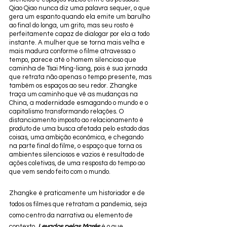
Qiao Qiao nunca diz uma palavra sequer, o que 
gera um espanto quando ela emite um barulho 
ao final do longa, um grito, mas seu rosto é 
perfeitamente capaz de dialogar por ela a todo 
instante. A mulher que se torna mais velha e 
mais madura conforme o filme atravessa o 
tempo, parece até o homem silencioso que 
caminha de Tsai Ming-liang, pois é sua jornada 
que retrata não apenas o tempo presente, mas 
também os espaços ao seu redor. Zhangke 
traça um caminho que vê as mudanças na 
China, a modernidade esmagando o mundo e o 
capitalismo transformando relações. O 
distanciamento imposto ao relacionamento é 
produto de uma busca afetada pelo estado das 
coisas, uma ambição econômica, e chegando 
na parte final do filme, o espaço que torna os 
ambientes silenciosos e vazios é resultado de 
ações coletivas, de uma resposta do tempo ao 
que vem sendo feito com o mundo.
Zhangke é praticamente um historiador e de 
todos os filmes que retratam a pandemia, seja 
como centro da narrativa ou elemento de 
contexto, 
Levados pelas Marés
 é o que 