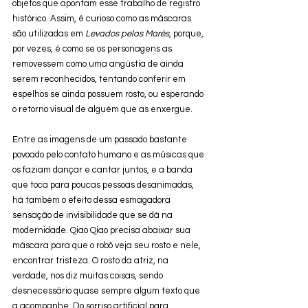
objetos que apontam esse trabalho de registro 
histórico. Assim, é curioso como as máscaras 
são utilizadas em 
Levados pelas Marés
, porque, 
por vezes, é como se os personagens as 
removessem como uma angústia de ainda 
serem reconhecidos, tentando conferir em 
espelhos se ainda possuem rosto, ou esperando 
o retorno visual de alguém que as enxergue. 
Entre as imagens de um passado bastante 
povoado pelo contato humano e as músicas que 
os faziam dançar e cantar juntos, e a banda 
que toca para poucas pessoas desanimadas, 
há também o efeito dessa esmagadora 
sensação de invisibilidade que se dá na 
modernidade. Qiao Qiao precisa abaixar sua 
máscara para que o robô veja seu rosto e nele, 
encontrar tristeza. O rosto da atriz, na 
verdade, nos diz muitas coisas, sendo 
desnecessário quase sempre algum texto que 
a acompanhe. Do sorriso artificial para 