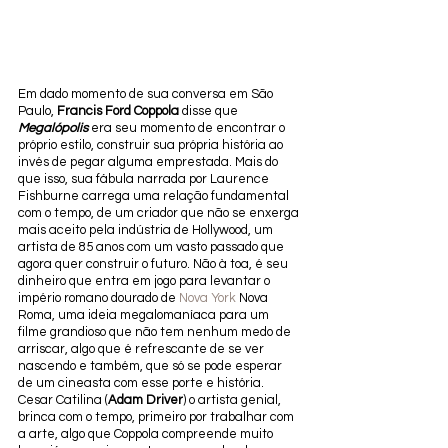
Em dado momento de sua conversa em São 
Paulo, 
Francis Ford Coppola
 disse que 
Megalópolis
 era seu momento de encontrar o 
próprio estilo, construir sua própria história ao 
invés de pegar alguma emprestada. Mais do 
que isso, sua fábula narrada por Laurence 
Fishburne carrega uma relação fundamental 
com o tempo, de um criador que não se enxerga 
mais aceito pela indústria de Hollywood, um 
artista de 85 anos com um vasto passado que 
agora quer construir o futuro. Não à toa, é seu 
dinheiro que entra em jogo para levantar o 
império romano dourado de 
Nova York
 Nova 
Roma, uma ideia megalomaníaca para um 
filme grandioso que não tem nenhum medo de 
arriscar, algo que é refrescante de se ver 
nascendo e também, que só se pode esperar 
de um cineasta com esse porte e história. 
Cesar Catilina (
Adam Driver
) o artista genial, 
brinca com o tempo, primeiro por trabalhar com 
a arte, algo que Coppola compreende muito 