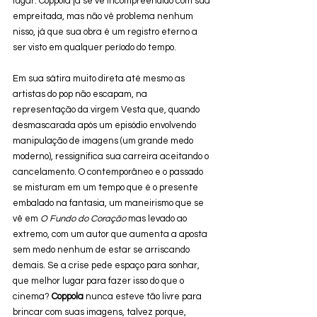
lugar. Coppola já se vê incompreendido com sua 
empreitada, mas não vê problema nenhum 
nisso, já que sua obra é um registro eterno a 
ser visto em qualquer período do tempo.
Em sua sátira muito direta até mesmo as 
artistas do pop não escapam, na 
representação da virgem Vesta que, quando 
desmascarada após um episódio envolvendo 
manipulação de imagens (um grande medo 
moderno), ressignifica sua carreira aceitando o 
cancelamento. O contemporâneo e o passado 
se misturam em um tempo que é o presente 
embalado na fantasia, um maneirismo que se 
vê em 
O Fundo do Coração
 mas levado ao 
extremo, com um autor que aumenta a aposta 
sem medo nenhum de estar se arriscando 
demais. Se a crise pede espaço para sonhar, 
que melhor lugar para fazer isso do que o 
cinema? 
Coppola
 nunca esteve tão livre para 
brincar com suas imagens, talvez porque, 