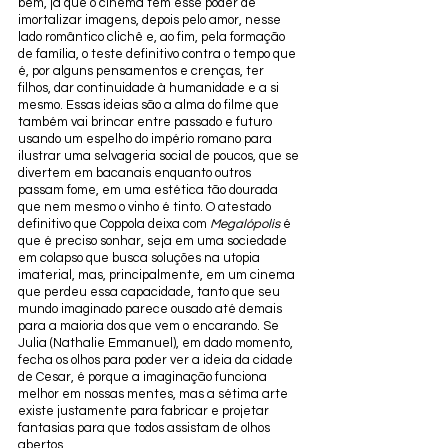
bem, já que o cinema tem esse poder de 
imortalizar imagens, depois pelo amor, nesse 
lado romântico clichê e, ao fim, pela formação 
de família, o teste definitivo contra o tempo que 
é, por alguns pensamentos e crenças, ter 
filhos, dar continuidade à humanidade e a si 
mesmo. Essas ideias são a alma do filme que 
também vai brincar entre passado e futuro 
usando um espelho do império romano para 
ilustrar uma selvageria social de poucos, que se 
divertem em bacanais enquanto outros 
passam fome, em uma estética tão dourada 
que nem mesmo o vinho é tinto. O atestado 
definitivo que Coppola deixa com 
Megalópolis
 é 
que é preciso sonhar, seja em uma sociedade 
em colapso que busca soluções na utopia 
imaterial, mas, principalmente, em um cinema 
que perdeu essa capacidade, tanto que seu 
mundo imaginado parece ousado até demais 
para a maioria dos que vem o encarando. Se 
Julia (Nathalie Emmanuel), em dado momento, 
fecha os olhos para poder ver a ideia da cidade 
de Cesar, é porque a imaginação funciona 
melhor em nossas mentes, mas a sétima arte 
existe justamente para fabricar e projetar 
fantasias para que todos assistam de olhos 
abertos. 