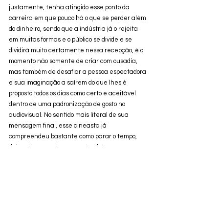
justamente, tenha atingido esse ponto da 
carreira em que pouco há o que se perder além 
do dinheiro, sendo que a indústria já o rejeita 
em muitas formas e o público se divide e se 
dividirá muito certamente nessa recepção, é o 
momento não somente de criar com ousadia, 
mas também de desafiar a pessoa espectadora 
e sua imaginação a saírem do que lhes é 
proposto todos os dias como certo e aceitável 
dentro de uma padronização de gosto no 
audiovisual. No sentido mais literal de sua 
mensagem final, esse cineasta já 
compreendeu bastante como parar o tempo, 
deixando suas obras, mas, também, uma 
cineasta que é sua continuidade, certamente 
não em estilo, mas em nome, o legado familiar 
da manipulação de tempos em imagens. Vê-se 
muito otimismo em 
Megalópolis
, sua sátira é 
frontal com as problemáticas do mundo, mas 
ingenuamente positiva nas soluções, como seu 