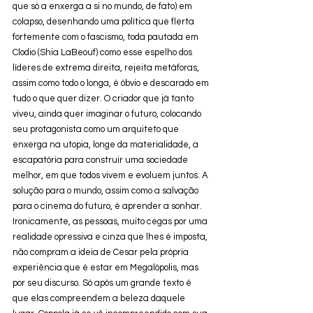
que só a enxerga a si no mundo, de fato) em 
colapso, desenhando uma política que flerta 
fortemente com o fascismo, toda pautada em 
Clodio (Shia LaBeouf) como esse espelho dos 
líderes de extrema direita, rejeita metáforas, 
assim como todo o longa, é óbvio e descarado em 
tudo o que quer dizer. O criador que já tanto 
viveu, ainda quer imaginar o futuro, colocando 
seu protagonista como um arquiteto que 
enxerga na utopia, longe da materialidade, a 
escapatória para construir uma sociedade 
melhor, em que todos vivem e evoluem juntos. A 
solução para o mundo, assim como a salvação 
para o cinema do futuro, é aprender a sonhar. 
Ironicamente, as pessoas, muito cegas por uma 
realidade opressiva e cinza que lhes é imposta, 
não compram a ideia de Cesar pela própria 
experiência que é estar em Megalópolis, mas 
por seu discurso. Só após um grande texto é 
que elas compreendem a beleza daquele 