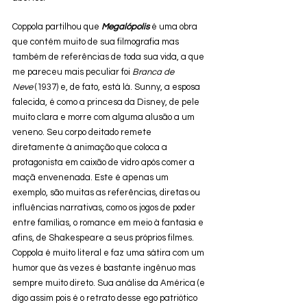
Coppola partilhou que 
Megalópolis
 é uma obra 
que contém muito de sua filmografia mas 
também de referências de toda sua vida, a que 
me pareceu mais peculiar foi 
Branca de 
Neve
 (1937) e, de fato, está lá. Sunny, a esposa 
falecida, é como a princesa da Disney, de pele 
muito clara e morre com alguma alusão a um 
veneno. Seu corpo deitado remete 
diretamente à animação que coloca a 
protagonista em caixão de vidro após comer a 
maçã envenenada. Este é apenas um 
exemplo, são muitas as referências, diretas ou 
influências narrativas, como os jogos de poder 
entre famílias, o romance em meio à fantasia e 
afins, de Shakespeare a seus próprios filmes. 
Coppola é muito literal e faz uma sátira com um 
humor que às vezes é bastante ingênuo mas 
sempre muito direto. Sua análise da América (e 
digo assim pois é o retrato desse ego patriótico 