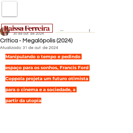
Raissa Ferreira
30 de out. de 2024
Crítica - Megalópolis (2024)
Atualizado:
31 de out. de 2024
Manipulando o tempo e pedindo 
espaço para os sonhos, Francis Ford 
Coppola projeta um futuro otimista 
para o cinema e a sociedade, a 
partir da utopia