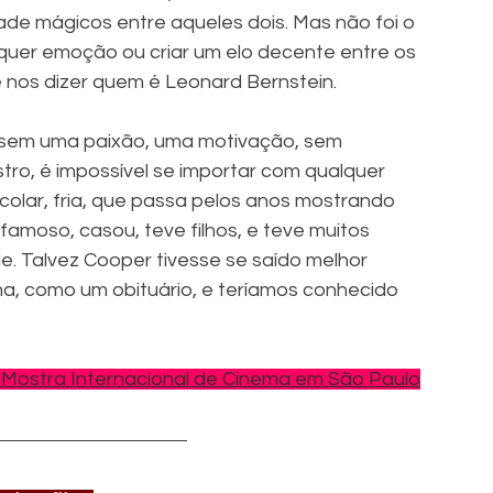
de mágicos entre aqueles dois. Mas não foi o 
alquer emoção ou criar um elo decente entre os 
 nos dizer quem é Leonard Bernstein.
, sem uma paixão, uma motivação, sem 
ro, é impossível se importar com qualquer 
colar, fria, que passa pelos anos mostrando 
 famoso, casou, teve filhos, e teve muitos 
. Talvez Cooper tivesse se saído melhor 
a, como um obituário, e teríamos conhecido 
 Mostra Internacional de Cinema em São Paulo