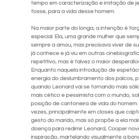
tempo em caracterização e imitação de jei
fosse, para a vida desse homem. 
Na maior parte do longa, a intenção é forç
especial. Ela, uma grande mulher que sempr
sempre a amou, mas precisava viver de sua
já conhece e já viu em outras cinebiografi
repetitivo, mas é talvez o maior desperdíci
Enquanto naquela introdução de espetác
energia do deslumbramento dos palcos, pa
quando Leonard vai se tornando mais sól
mais cético e pessimista com o mundo, so
posição de cantoneira de vida do homem. 
vezes, principalmente em closes que cap
gesto do marido, mas só propõe a ela ma
doença para redimir Leonard, Cooper nov
inspiração, martelando visualmente a bon