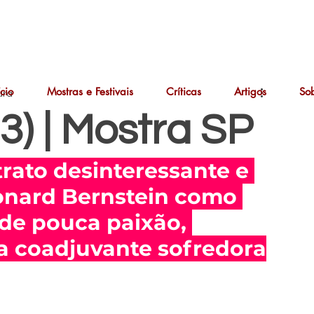
ício
Mostras e Festivais
Críticas
Artigos
So
ura
3) | Mostra SP
rato desinteressante e 
onard Bernstein como 
 de pouca paixão, 
a coadjuvante sofredora