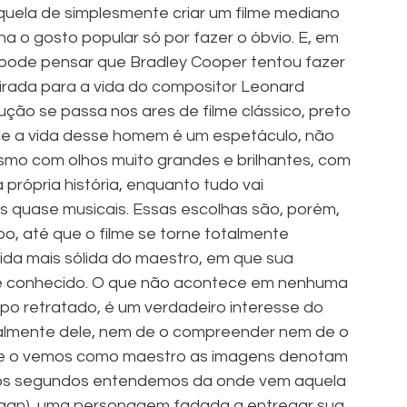
uela de simplesmente criar um filme mediano 
 o gosto popular só por fazer o óbvio. E, em 
 pode pensar que Bradley Cooper tentou fazer 
pirada para a vida do compositor Leonard 
ução se passa nos ares de filme clássico, preto 
de a vida desse homem é um espetáculo, não 
mesmo com olhos muito grandes e brilhantes, com 
rópria história, enquanto tudo vai 
 quase musicais. Essas escolhas são, porém, 
, até que o filme se torne totalmente 
ida mais sólida do maestro, em que sua 
me conhecido. O que não acontece em nenhuma 
po retratado, é um verdadeiro interesse do 
ealmente dele, nem de o compreender nem de o 
ue o vemos como maestro as imagens denotam 
ucos segundos entendemos da onde vem aquela 
lligan), uma personagem fadada a entregar sua 