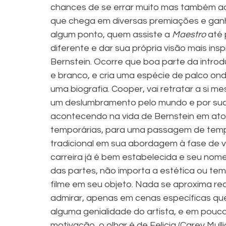
chances de se errar muito mas também aq
que chega em diversas premiações e ganha
algum ponto, quem assiste a 
Maestro
 até
diferente e dar sua própria visão mais ins
Bernstein. Ocorre que boa parte da introd
e branco, e cria uma espécie de palco on
uma biografia. Cooper, vai retratar a si 
um deslumbramento pelo mundo e por sua p
acontecendo na vida de Bernstein em atos
temporárias, para uma passagem de tempo
tradicional em sua abordagem à fase de v
carreira já é bem estabelecida e seu no
das partes, não importa a estética ou tem
filme em seu objeto. Nada se aproxima r
admirar, apenas em cenas específicas q
alguma genialidade do artista, e em po
motivação, o olhar é de Felicia (Carey Mu