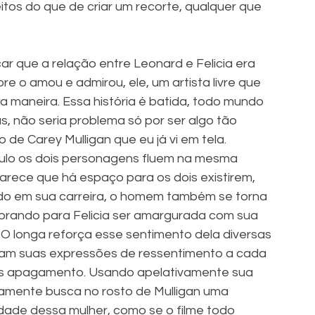
tos do que de criar um recorte, qualquer que 
ar que a relação entre Leonard e Felicia era 
e o amou e admirou, ele, um artista livre que 
 maneira. Essa história é batida, todo mundo 
as, não seria problema só por ser algo tão 
o de Carey Mulligan que eu já vi em tela. 
ulo os dois personagens fluem na mesma 
rece que há espaço para os dois existirem, 
ido em sua carreira, o homem também se torna 
brando para Felicia ser amargurada com sua 
O longa reforça esse sentimento dela diversas 
tam suas expressões de ressentimento a cada 
is apagamento. Usando apelativamente sua 
amente busca no rosto de Mulligan uma 
dade dessa mulher, como se o filme todo 