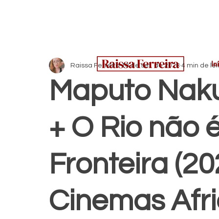
In
Raissa Ferreira
10 de set. de 2023
4 min de lei
Maputo Naku
+ O Rio não 
Fronteira (20
Cinemas Afr