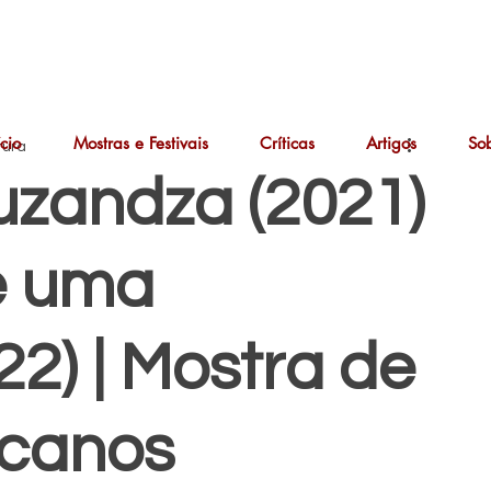
ício
Mostras e Festivais
Críticas
Artigos
So
tura
zandza (2021)
é uma
22) | Mostra de
icanos