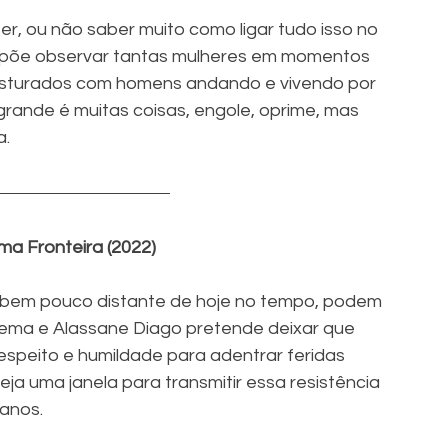
r, ou não saber muito como ligar tudo isso no 
ropõe observar tantas mulheres em momentos 
 costurados com homens andando e vivendo por 
rande é muitas coisas, engole, oprime, mas 
a.
ma Fronteira (2022)
 bem pouco distante de hoje no tempo, podem 
nema e Alassane Diago pretende deixar que 
respeito e humildade para adentrar feridas 
ja uma janela para transmitir essa resistência 
anos. 