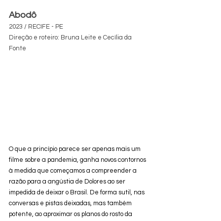
Abodô
2023 / RECIFE - PE
Direção e roteiro: Bruna Leite e Cecília da 
Fonte
O que a princípio parece ser apenas mais um 
filme sobre a pandemia, ganha novos contornos 
à medida que começamos a compreender a 
razão para a angústia de Dolores ao ser 
impedida de deixar o Brasil. De forma sutil, nas 
conversas e pistas deixadas, mas também 
potente, ao aproximar os planos do rosto da 