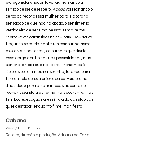
protagonista enquanto vai aumentando a 
tensão desse desespero, 
Abodô
 vai fechando o 
cerco ao redor dessa mulher para elaborar a 
sensação de que não há opção, o sentimento 
verdadeiro de ser uma pessoa sem direitos 
reprodutivos garantidos no seu país. O curta vai 
traçando paralelamente um companheirismo 
pouco visto nas obras, do parceiro que divide 
essa carga dentro de suas possibilidades, mas 
sempre lembra que nos piores momentos é 
Dolores por ela mesma, sozinha, lutando para 
ter controle de seu próprio corpo. Existe uma 
dificuldade para amarrar todas as pontas e 
fechar essa ideia de forma mais coerente, mas 
tem boa execução na essência da questão que 
quer destacar enquanto filme-manifesto.
Cabana
2023 / BELÉM - PA
Roteiro, direção e produção: Adriana de Faria