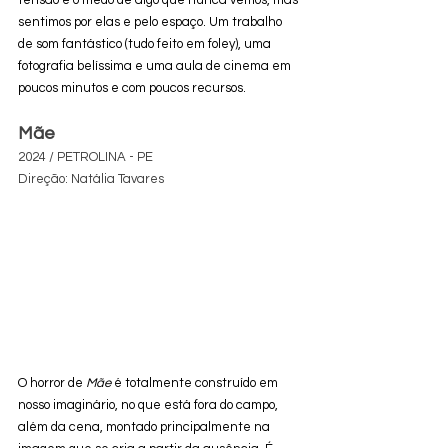
tensão e o medo de algo que nunca vemos, mas 
sentimos por elas e pelo espaço. Um trabalho 
de som fantástico (tudo feito em foley), uma 
fotografia belíssima e uma aula de cinema em 
poucos minutos e com poucos recursos.
Mãe
2024 / PETROLINA - PE
Direção: Natália Tavares
O horror de 
Mãe
 é totalmente construído em 
nosso imaginário, no que está fora do campo, 
além da cena, montado principalmente na 