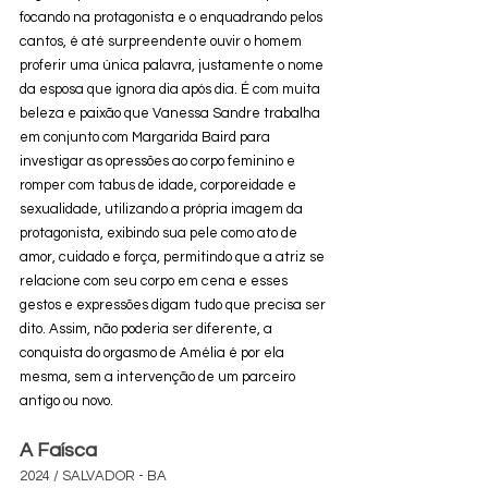
focando na protagonista e o enquadrando pelos 
cantos, é até surpreendente ouvir o homem 
proferir uma única palavra, justamente o nome 
da esposa que ignora dia após dia. É com muita 
beleza e paixão que Vanessa Sandre trabalha 
em conjunto com Margarida Baird para 
investigar as opressões ao corpo feminino e 
romper com tabus de idade, corporeidade e 
sexualidade, utilizando a própria imagem da 
protagonista, exibindo sua pele como ato de 
amor, cuidado e força, permitindo que a atriz se 
relacione com seu corpo em cena e esses 
gestos e expressões digam tudo que precisa ser 
dito. Assim, não poderia ser diferente, a 
conquista do orgasmo de Amélia é por ela 
mesma, sem a intervenção de um parceiro 
antigo ou novo.
A Faísca
2024 / SALVADOR - BA