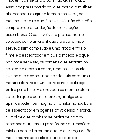
imagem que se cria a partir da ausência. É 
essa não presença do pai que motiva a mulher 
abandonada e agir de formas obscuras, da 
mesma maneira que é o que Luís não vê e não 
compreende a fundação dessa relação 
assombrosa. O pai invisível é praticamente 
colocado como uma entidade a qual a mãe 
serve, assim como tudo é uma troca entre o 
filme e o espectador em que a moeda é o que 
não pode ser visto, os homens que entram no 
casebre e desaparecem, uma possibilidade 
que se cria apenas no olhar de Luís para uma 
menina dentro de um carro caro e o abraço 
entre pai e filho. É a cruzada do menino além 
da porta que o permite enxergar algo que 
apenas podemos imaginar, transformando Luís 
de espectador em agente ativo dessa história, 
cúmplice que também se retira de campo, 
sobrando a ausência para fechar a atmosfera 
mística desse terror em que fé e crença estão 
mais próximas do lado escuro do que da 