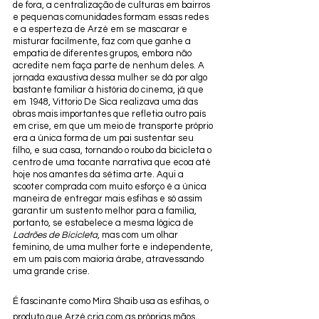
de fora, a centralização de culturas em bairros 
e pequenas comunidades formam essas redes 
e a esperteza de Arzé em se mascarar e 
misturar facilmente, faz com que ganhe a 
empatia de diferentes grupos, embora não 
acredite nem faça parte de nenhum deles. A 
jornada exaustiva dessa mulher se dá por algo 
bastante familiar à história do cinema, já que 
em 1948, Vittorio De Sica realizava uma das 
obras mais importantes que refletia outro país 
em crise, em que um meio de transporte próprio 
era a única forma de um pai sustentar seu 
filho, e sua casa, tornando o roubo da bicicleta o 
centro de uma tocante narrativa que ecoa até 
hoje nos amantes da sétima arte. Aqui a 
scooter comprada com muito esforço é a única 
maneira de entregar mais esfihas e só assim 
garantir um sustento melhor para a família, 
portanto, se estabelece a mesma lógica de 
Ladrões de Bicicleta
, mas com um olhar 
feminino, de uma mulher forte e independente, 
em um país com maioria árabe, atravessando 
uma grande crise. 
É fascinante como Mira Shaib usa as esfihas, o 
produto que Arzé cria com as próprias mãos 