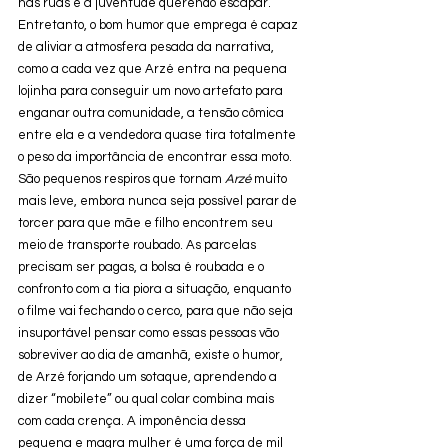
nas ruas e a juventude querendo escapar. 
Entretanto, o bom humor que emprega é capaz 
de aliviar a atmosfera pesada da narrativa, 
como a cada vez que Arzé entra na pequena 
lojinha para conseguir um novo artefato para 
enganar outra comunidade, a tensão cômica 
entre ela e a vendedora quase tira totalmente 
o peso da importância de encontrar essa moto. 
São pequenos respiros que tornam 
Arzé
 muito 
mais leve, embora nunca seja possível parar de 
torcer para que mãe e filho encontrem seu 
meio de transporte roubado. As parcelas 
precisam ser pagas, a bolsa é roubada e o 
confronto com a tia piora a situação, enquanto 
o filme vai fechando o cerco, para que não seja 
insuportável pensar como essas pessoas vão 
sobreviver ao dia de amanhã, existe o humor, 
de Arzé forjando um sotaque, aprendendo a 
dizer “mobilete” ou qual colar combina mais 
com cada crença. A imponência dessa 
pequena e magra mulher é uma força de mil 