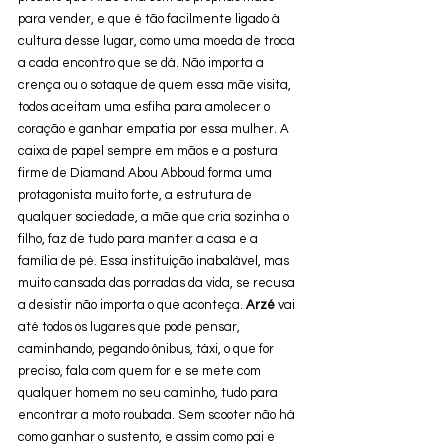
para vender, e que é tão facilmente ligado à 
cultura desse lugar, como uma moeda de troca 
a cada encontro que se dá. Não importa a 
crença ou o sotaque de quem essa mãe visita, 
todos aceitam uma esfiha para amolecer o 
coração e ganhar empatia por essa mulher. A 
caixa de papel sempre em mãos e a postura 
firme de Diamand Abou Abboud forma uma 
protagonista muito forte, a estrutura de 
qualquer sociedade, a mãe que cria sozinha o 
filho, faz de tudo para manter a casa e a 
família de pé. Essa instituição inabalável, mas 
muito cansada das porradas da vida, se recusa 
a desistir não importa o que aconteça. 
Arzé
 vai 
até todos os lugares que pode pensar, 
caminhando, pegando ônibus, táxi, o que for 
preciso, fala com quem for e se mete com 
qualquer homem no seu caminho, tudo para 
encontrar a moto roubada. Sem scooter não há 
como ganhar o sustento, e assim como pai e 