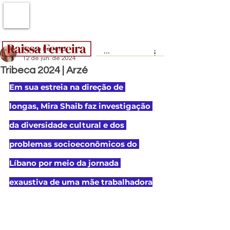
Raissa Ferreira
12 de jun. de 2024
Tribeca 2024 | Arzé
Em sua estreia na direção de 
longas, Mira Shaib faz investigação 
da diversidade cultural e dos 
problemas socioeconômicos do 
Líbano por meio da jornada 
exaustiva de uma mãe trabalhadora