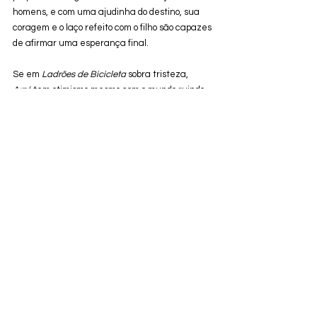
homens, e com uma ajudinha do destino, sua 
coragem e o laço refeito com o filho são capazes 
de afirmar uma esperança final. 
Se em 
Ladrões de Bicicleta
 sobra tristeza, 
Arzé
 tem otimismo mesmo com o mundo ruindo 
ao seu redor. A potência da mulher é capaz de 
vencer qualquer obstáculo, e recuperar o meio 
de trabalho é a única forma da trabalhadora 
pobre ver luz no fim do túnel. 
Esse texto faz parte da cobertura do Festival 
de Cinema de Tribeca 2024
Nota da crítica:
4/5