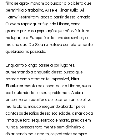
filho se aproximavam ao buscar a bicicleta que 
permitiria o trabalho, Arzé e Kinan (Bilal Al 
Hamwi) estreitam laços a partir dessa jornada. 
O jovem rapaz quer fugir do 
Líbano
, como 
grande parte da população que não vê futuro 
no lugar, e a Europa é o destino dos sonhos, a 
mesma que De Sica retratava completamente 
quebrada no passado.  
Enquanto o longa passeia por lugares, 
aumentando a angústia dessa busca que 
parece completamente impossível, 
Mira 
Shaib
 apresenta ao espectador o Líbano, suas 
particularidades e seus problemas. A obra 
encontra um equilíbrio ao focar em um objetivo 
muito claro, mas conseguindo abordar pelos 
cantos os desafios dessa sociedade, o marido da 
irmã que fora sequestrado e morto, prédios em 
ruínas, pessoas totalmente sem dinheiro, o 
dólar sendo mais aceito, os protestos sempre 