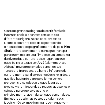
Uma das grandes alegrias de cobrir festivais 
internacionais é o contato com obras de 
diferentes origens, nesse caso, a visão do 
Líbano é bastante rara ao espectador de 
cinema afastado geograficamente do país. 
Mira 
Shaib
 interessantemente consegue transpor 
para quem assiste seu filme todo um panorama 
da diversidade cultural desse lugar, em que 
cada bairro cruzado por 
Arzé
 (Diamand Abou 
Abboud) traz características próprias. De 
turcos até franceses, o Líbano é influenciado 
culturalmente por diversas nações e religiões, o 
que fica bastante claro pela forma como a 
protagonista se adequa a cada lugar que 
precisa visitar, trocando de roupas, acessórios e 
sotaque para que seja aceita e, 
principalmente, acolhida por cada comunidade. 
Em lugares assim, as pessoas ajudam seus 
iguais e não se importam muito com o que vem 