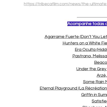
https://tribecafilm.com/news/the-ultimate
Acompanhe todas as 
Agarrame Fuerte (Don’t You Let
Hunters on a White Fiel
Era Oculta (Hidd
Pastrana, Melissa
Beacon
Under the Grey
Arzé,
Some Rain M
Eternal Playground (La Récréation
Griffin in Su
Satisfie