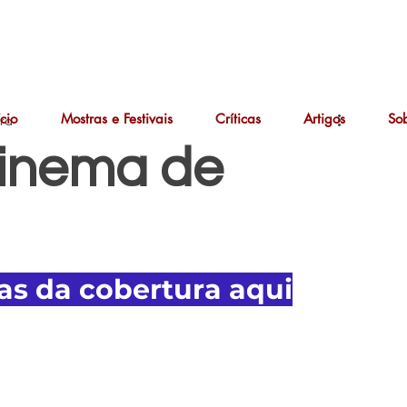
ício
Mostras e Festivais
Críticas
Artigos
So
ura
Cinema de
cas da cobertura aqui