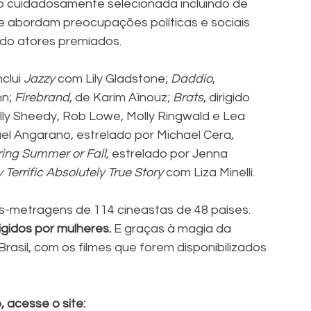
cuidadosamente selecionada incluindo de 
 abordam preocupações políticas e sociais 
do atores premiados. 
clui 
Jazzy
 com Lily Gladstone; 
Daddio
, 
n; 
Firebrand
, de Karim Aïnouz; 
Brats
, dirigido 
ly Sheedy, Rob Lowe, Molly Ringwald e Lea 
hael Angarano, estrelado por Michael Cera, 
ring Summer or Fall
, estrelado por Jenna 
y Terrific Absolutely True Story 
com Liza Minelli. 
s-metragens de 114 cineastas de 48 países.  
gidos por mulheres.
 E graças à magia da 
 Brasil, com os filmes que forem disponibilizados 
 acesse o site: 