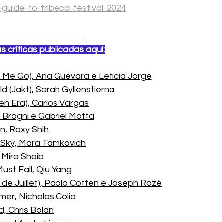
-guide-to-tribeca-festival-2024
críticas publicadas aqui:
 Me Go), Ana Guevara e Leticia Jorge
d (Jakt), Sarah Gyllenstierna
en Era), Carlos Vargas
 Brogni e Gabriel Motta
, Roxy Shih
 Sky, Mara Tamkovich
 Mira Shaib
ust Fall, Qiu Yang
 de Juillet), Pablo Cotten e Joseph Rozé
mmer, Nicholas Colia
d, Chris Bolan