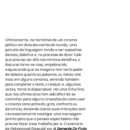
Ultimamente, na tentativa de um cinema 
político em diversos cantos do mundo, uma 
parcela da linguagem tende a ser expositiva 
demais, didática e, no processo de dizer tudo 
que precisa ser dito nos mínimos detalhes, o 
discurso torna-se raso, empobrecido, 
esquecendo que as imagens tem tanto poder 
de debate quanto as palavras, ou talvez até 
mais em alguns cenários, servindo também 
para completar o texto, o realçar e, algumas 
vezes, torná-lo dispensável. Há uma linha fina 
que nos últimos anos tem sido difícil de se 
caminhar para alguns cineastas de como usar 
o cinema como protesto, grito, confronto ou 
denúncia, deixando claras suas intenções sem 
necessariamente mastigar uma mensagem 
pronta para que a pessoa espectadora não 
precise fazer esse trabalho por si. O exercício 
de Mohammad Rasoulof em 
A Semente Do Fruto 