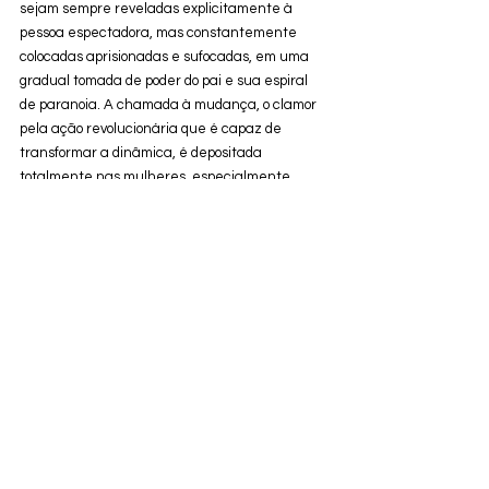
sejam sempre reveladas explicitamente à 
pessoa espectadora, mas constantemente 
colocadas aprisionadas e sufocadas, em uma 
gradual tomada de poder do pai e sua espiral 
de paranoia. A chamada à mudança, o clamor 
pela ação revolucionária que é capaz de 
transformar a dinâmica, é depositada 
totalmente nas mulheres, especialmente 
buscando nas gerações mais jovens essa 
necessidade, um embate geracional. 
Os muitos minutos finais de 
A Semente Do Fruto 
Sagrado
 são quase um thriller, uma lógica que 
Rasoulof aplica em sua encenação apertando 
as cenas, elevando a tensão e distanciando 
sua obra do debate mais didático que vinha 
sendo feito. Nesse horror, quase um curta 
dentro do longa, as personagens femininas 
podem sobreviver juntas, mas, para isso, 
precisam remover o poder das mãos do opressor 
que as persegue. Une-se o discurso frontal com 