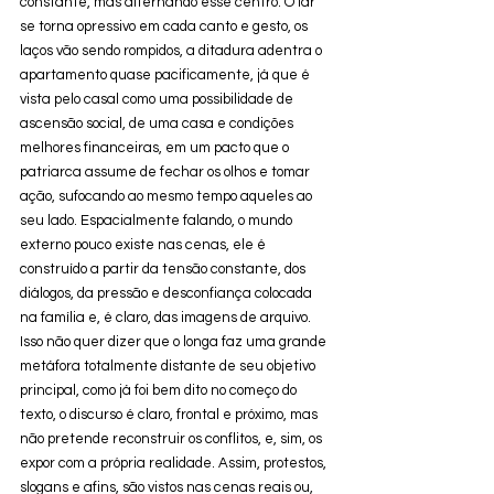
constante, mas alternando esse centro. O lar 
se torna opressivo em cada canto e gesto, os 
laços vão sendo rompidos, a ditadura adentra o 
apartamento quase pacificamente, já que é 
vista pelo casal como uma possibilidade de 
ascensão social, de uma casa e condições 
melhores financeiras, em um pacto que o 
patriarca assume de fechar os olhos e tomar 
ação, sufocando ao mesmo tempo aqueles ao 
seu lado. Espacialmente falando, o mundo 
externo pouco existe nas cenas, ele é 
construído a partir da tensão constante, dos 
diálogos, da pressão e desconfiança colocada 
na família e, é claro, das imagens de arquivo. 
Isso não quer dizer que o longa faz uma grande 
metáfora totalmente distante de seu objetivo 
principal, como já foi bem dito no começo do 
texto, o discurso é claro, frontal e próximo, mas 
não pretende reconstruir os conflitos, e, sim, os 
expor com a própria realidade. Assim, protestos, 
slogans e afins, são vistos nas cenas reais ou, 