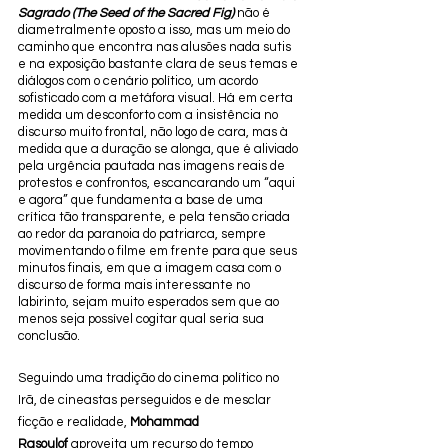
Sagrado (The Seed of the Sacred Fig)
 não é 
diametralmente oposto a isso, mas um meio do 
caminho que encontra nas alusões nada sutis 
e na exposição bastante clara de seus temas e 
diálogos com o cenário político, um acordo 
sofisticado com a metáfora visual. Há em certa 
medida um desconforto com a insistência no 
discurso muito frontal, não logo de cara, mas à 
medida que a duração se alonga, que é aliviado 
pela urgência pautada nas imagens reais de 
protestos e confrontos, escancarando um “aqui 
e agora” que fundamenta a base de uma 
crítica tão transparente, e pela tensão criada 
ao redor da paranoia do patriarca, sempre 
movimentando o filme em frente para que seus 
minutos finais, em que a imagem casa com o 
discurso de forma mais interessante no 
labirinto, sejam muito esperados sem que ao 
menos seja possível cogitar qual seria sua 
conclusão. 
Seguindo uma tradição do cinema político no 
Irã, de cineastas perseguidos e de mesclar 
ficção e realidade, 
Mohammad 
Rasoulof
 aproveita um recurso do tempo 