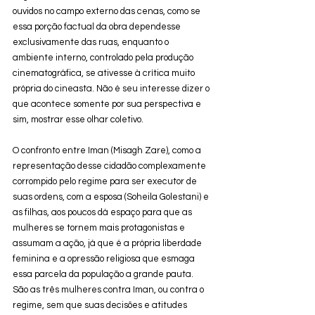
ouvidos no campo externo das cenas, como se 
essa porção factual da obra dependesse 
exclusivamente das ruas, enquanto o 
ambiente interno, controlado pela produção 
cinematográfica, se ativesse à crítica muito 
própria do cineasta. Não é seu interesse dizer o 
que acontece somente por sua perspectiva e 
sim, mostrar esse olhar coletivo. 
O confronto entre Iman (Misagh Zare), como a 
representação desse cidadão complexamente 
corrompido pelo regime para ser executor de 
suas ordens, com a esposa (Soheila Golestani) e 
as filhas, aos poucos dá espaço para que as 
mulheres se tornem mais protagonistas e 
assumam a ação, já que é a própria liberdade 
feminina e a opressão religiosa que esmaga 
essa parcela da população a grande pauta. 
São as três mulheres contra Iman, ou contra o 
regime, sem que suas decisões e atitudes 