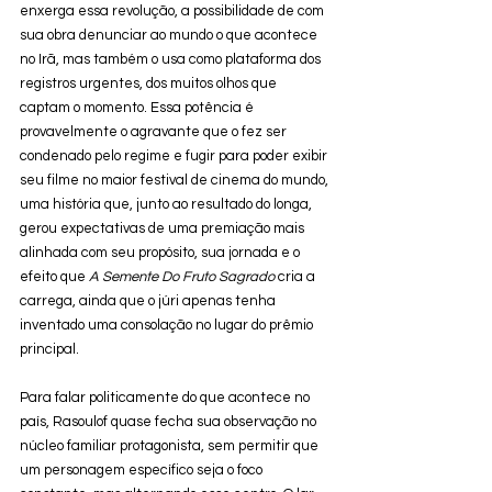
enxerga essa revolução, a possibilidade de com 
sua obra denunciar ao mundo o que acontece 
no Irã, mas também o usa como plataforma dos 
registros urgentes, dos muitos olhos que 
captam o momento. Essa potência é 
provavelmente o agravante que o fez ser 
condenado pelo regime e fugir para poder exibir 
seu filme no maior festival de cinema do mundo, 
uma história que, junto ao resultado do longa, 
gerou expectativas de uma premiação mais 
alinhada com seu propósito, sua jornada e o 
efeito que 
A Semente Do Fruto Sagrado
 cria a 
carrega, ainda que o júri apenas tenha 
inventado uma consolação no lugar do prêmio 
principal.
Para falar politicamente do que acontece no 
país, Rasoulof quase fecha sua observação no 
núcleo familiar protagonista, sem permitir que 
um personagem específico seja o foco 