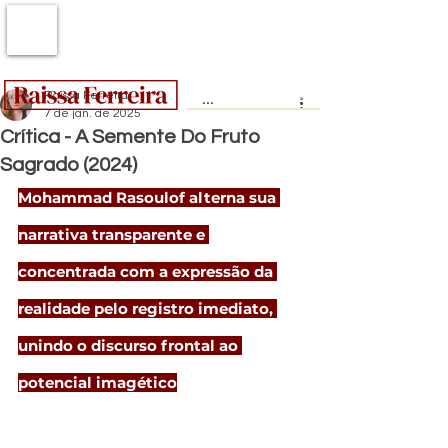
Raissa Ferreira
7 de jan. de 2025
Crítica - A Semente Do Fruto
Sagrado (2024)
Mohammad Rasoulof alterna sua 
narrativa transparente e 
concentrada com a expressão da 
realidade pelo registro imediato, 
unindo o discurso frontal ao 
potencial imagético