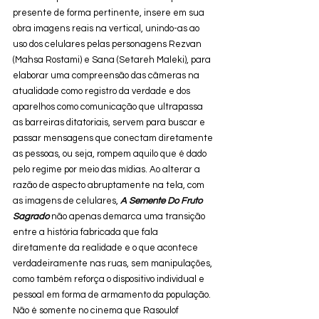
presente de forma pertinente, insere em sua 
obra imagens reais na vertical, unindo-as ao 
uso dos celulares pelas personagens Rezvan 
(Mahsa Rostami) e Sana (Setareh Maleki), para 
elaborar uma compreensão das câmeras na 
atualidade como registro da verdade e dos 
aparelhos como comunicação que ultrapassa 
as barreiras ditatoriais, servem para buscar e 
passar mensagens que conectam diretamente 
as pessoas, ou seja, rompem aquilo que é dado 
pelo regime por meio das mídias. Ao alterar a 
razão de aspecto abruptamente na tela, com 
as imagens de celulares,
 A Semente Do Fruto 
Sagrado
 não apenas demarca uma transição 
entre a história fabricada que fala 
diretamente da realidade e o que acontece 
verdadeiramente nas ruas, sem manipulações, 
como também reforça o dispositivo individual e 
pessoal em forma de armamento da população. 
Não é somente no cinema que Rasoulof 