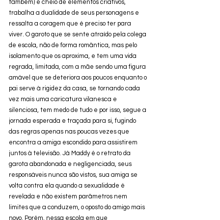
também) e cheio de elementos criativos, 
trabalha a dualidade de seus personagens e 
ressalta a coragem que é preciso ter para 
viver. O garoto que se sente atraído pela colega 
de escola, não de forma romântica, mas pelo 
isolamento que os aproxima, e tem uma vida 
regrada, limitada, com a mãe sendo uma figura 
amável que se deteriora aos poucos enquanto o 
pai serve à rigidez da casa, se tornando cada 
vez mais uma caricatura vilanesca e 
silenciosa, tem medo de tudo e por isso, segue a 
jornada esperada e traçada para si, fugindo 
das regras apenas nas poucas vezes que 
encontra a amiga escondido para assistirem 
juntos à televisão. Já Maddy é o retrato da 
garota abandonada e negligenciada, seus 
responsáveis nunca são vistos, sua amiga se 
volta contra ela quando a sexualidade é 
revelada e não existem parâmetros nem 
limites que a conduzem, o oposto do amigo mais 
novo. Porém, nessa escola em que 