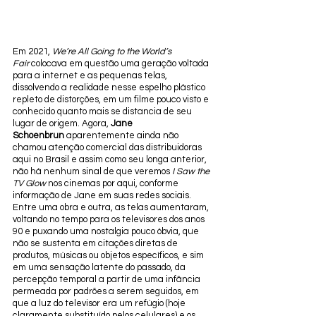
Em 2021, 
We’re All Going to the World’s 
Fair
 colocava em questão uma geração voltada 
para a internet e as pequenas telas, 
dissolvendo a realidade nesse espelho plástico 
repleto de distorções, em um filme pouco visto e 
conhecido quanto mais se distancia de seu 
lugar de origem. Agora, 
Jane 
Schoenbrun
 aparentemente ainda não 
chamou atenção comercial das distribuidoras 
aqui no Brasil e assim como seu longa anterior, 
não há nenhum sinal de que veremos 
I Saw the 
TV Glow
 nos cinemas por aqui, conforme 
informação de Jane em suas redes sociais. 
Entre uma obra e outra, as telas aumentaram, 
voltando no tempo para os televisores dos anos 
90 e puxando uma nostalgia pouco óbvia, que 
não se sustenta em citações diretas de 
produtos, músicas ou objetos específicos, e sim 
em uma sensação latente do passado, da 
percepção temporal a partir de uma infância 
permeada por padrões a serem seguidos, em 
que a luz do televisor era um refúgio (hoje 
claramente substituído pelos celulares) e os 