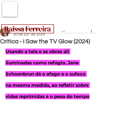
Raissa Ferreira
20 de jun. de 2024
Crítica - I Saw the TV Glow (2024)
Usando a tela e as obras ali 
iluminadas como refúgio, Jane 
Schoenbrun dá o afago e o sufoco 
na mesma medida, ao refletir sobre 
vidas reprimidas e o peso do tempo