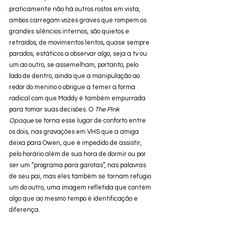
praticamente não há outros rostos em vista, 
ambos carregam vozes graves que rompem os 
grandes silêncios internos, são quietos e 
retraídos, de movimentos lentos, quase sempre 
parados, estáticos a observar algo, seja a tv ou 
um ao outro, se assemelham, portanto, pelo 
lado de dentro, ainda que a manipulação ao 
redor do menino o obrigue a temer a forma 
radical com que Maddy é também empurrada 
para tomar suas decisões. O 
The Pink 
Opaque
 se torna esse lugar de conforto entre 
os dois, nas gravações em VHS que a amiga 
deixa para Owen, que é impedido de assistir, 
pelo horário além de sua hora de dormir ou por 
ser um “programa para garotas”, nas palavras 
de seu pai, mas eles também se tornam refúgio 
um do outro, uma imagem refletida que contém 
algo que ao mesmo tempo é identificação e 
diferença. 