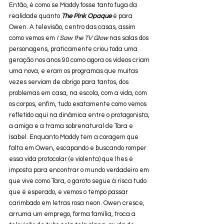
Então, é como se Maddy fosse tanto fuga da 
realidade quanto 
The Pink Opaque
 é para 
Owen. A televisão, centro das casas, assim 
como vemos em 
I Saw the TV Glow
 nas salas dos 
personagens, praticamente criou toda uma 
geração nos anos 90 como agora os vídeos criam 
uma nova, e eram os programas que muitas 
vezes serviam de abrigo para tantos, dos 
problemas em casa, na escola, com a vida, com 
os corpos, enfim, tudo exatamente como vemos 
refletido aqui na dinâmica entre o protagonista, 
a amiga e a trama sobrenatural de Tara e 
Isabel. Enquanto Maddy tem a coragem que 
falta em Owen, escapando e buscando romper 
essa vida protocolar (e violenta) que lhes é 
imposta para encontrar o mundo verdadeiro em 
que vive como Tara, o garoto segue à risca tudo 
que é esperado, e vemos o tempo passar 
carimbado em letras rosa neon. Owen cresce, 
arruma um emprego, forma família, troca a 