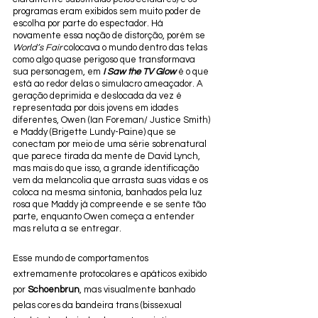
programas eram exibidos sem muito poder de 
escolha por parte do espectador. Há 
novamente essa noção de distorção, porém se 
World’s Fair
 colocava o mundo dentro das telas 
como algo quase perigoso que transformava 
sua personagem, em 
I Saw the TV Glow 
é o que 
está ao redor delas o simulacro ameaçador. A 
geração deprimida e deslocada da vez é 
representada por dois jovens em idades 
diferentes, Owen (Ian Foreman/ Justice Smith) 
e Maddy (Brigette Lundy-Paine) que se 
conectam por meio de uma série sobrenatural 
que parece tirada da mente de David Lynch, 
mas mais do que isso, a grande identificação 
vem da melancolia que arrasta suas vidas e os 
coloca na mesma sintonia, banhados pela luz 
rosa que Maddy já compreende e se sente tão 
parte, enquanto Owen começa a entender 
mas reluta a se entregar.
Esse mundo de comportamentos 
extremamente protocolares e apáticos exibido 
por 
Schoenbrun
, mas visualmente banhado 
pelas cores da bandeira trans (bissexual 