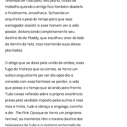
televisão de tubo pela tela plana, muda de 
trabalho quando o antigo fica também obsoleto 
e finalmente, envelhece. Schoenbrun 
arquiteta o peso do tempo para que seja 
esmagador assistir a esse homem ver a vida 
passar, distanciando completamente seu 
destino do de Maddy, que escolheu viver do lado 
de dentro da tela, mas mantendo suas ideias 
plantadas.
O afago que se dava pela união de ambos, essa 
fuga da tristeza que os corroía, se torna um 
sufoco angustiante por ver dia após dia a 
conexão com essa fantasia se perder, a vida 
que passa e o tempo que só anda para frente. 
Tudo nessa reflexão sobre a própria existência 
presa pela verdade imposta pelos outros é rosa 
mas é triste, tudo é abraço e engasgo, carinho 
e dor. 
The Pink Opaque
 se torna um programa 
terrível, as memórias têm o mesmo destino dos 
televisores de tubo e a matéria enterrada de 