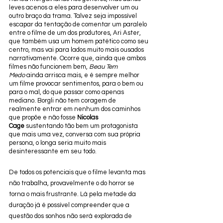
leves acenos a eles para desenvolver um ou 
outro braço da trama. Talvez seja impossível 
escapar da tentação de comentar um paralelo 
entre o filme de um dos produtores, Ari Aster, 
que também usa um homem patético como seu 
centro, mas vai para lados muito mais ousados 
narrativamente. Ocorre que, ainda que ambos 
filmes não funcionem bem, 
Beau Tem 
Medo
 ainda arrisca mais, e é sempre melhor 
um filme provocar sentimentos, para o bem ou 
para o mal, do que passar como apenas 
mediano. Borgli não tem coragem de 
realmente entrar em nenhum dos caminhos 
que propõe e não fosse 
Nicolas 
Cage
 sustentando tão bem um protagonista 
que mais uma vez, conversa com sua própria 
persona, o longa seria muito mais 
desinteressante em seu todo.
De todos os potenciais que o filme levanta mas 
não trabalha, provavelmente o do horror se 
torna o mais frustrante. Lá pela metade da 
duração já é possível compreender que a 
questão dos sonhos não será explorada de 