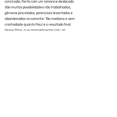
conclusão, flerta com um romance deslocado. 
São muitas possibilidades não trabalhadas, 
gêneros pincelados, potenciais levantados e 
abandonados no caminho. Tão mediano e sem 
criatividade quanto Paul é o resultado final 
desse filme, que possivelmente com um 
protagonista diferente estaria fadado ao 
completo esquecimento, mas ainda tem sorte 
de contar com Cage, a figura marcante 
constantemente atrelada a projetos fracos.
Filme assistido a convite da Sinny Comunicação 
e California Filmes
O Homem dos Sonhos
 chega aos cinemas 
brasileiros em 4 de Abril de 2024
Nota da crítica:
2,5/5