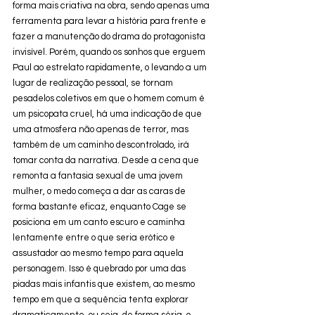
forma mais criativa na obra, sendo apenas uma 
ferramenta para levar a história para frente e 
fazer a manutenção do drama do protagonista 
invisível. Porém, quando os sonhos que erguem 
Paul ao estrelato rapidamente, o levando a um 
lugar de realização pessoal, se tornam 
pesadelos coletivos em que o homem comum é 
um psicopata cruel, há uma indicação de que 
uma atmosfera não apenas de terror, mas 
também de um caminho descontrolado, irá 
tomar conta da narrativa. Desde a cena que 
remonta a fantasia sexual de uma jovem 
mulher, o medo começa a dar as caras de 
forma bastante eficaz, enquanto Cage se 
posiciona em um canto escuro e caminha 
lentamente entre o que seria erótico e 
assustador ao mesmo tempo para aquela 
personagem. Isso é quebrado por uma das 
piadas mais infantis que existem, ao mesmo 
tempo em que a sequência tenta explorar 
dramaticamente, ou seja, de forma séria, o 