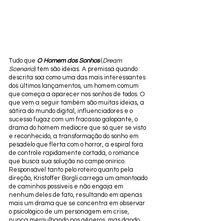
Tudo que 
O Homem dos Sonhos
 (
Dream 
Scenario
) tem são ideias. A premissa quando 
descrita soa como uma das mais interessantes 
dos últimos lançamentos, um homem comum 
que começa a aparecer nos sonhos de todos. O 
que vem a seguir também são muitas ideias, a 
sátira do mundo digital, influenciadores e o 
sucesso fugaz com um fracasso galopante, o 
drama do homem medíocre que só quer se visto 
e reconhecido, a transformação do sonho em 
pesadelo que flerta com o horror, a espiral fora 
de controle rapidamente cortada, o romance 
que busca sua solução no campo onírico. 
Responsável tanto pelo roteiro quanto pela 
direção, Kristoffer Borgli carrega um amontoado 
de caminhos possíveis e não engaja em 
nenhum deles de fato, resultando em apenas 
mais um drama que se concentra em observar 
o psicológico de um personagem em crise, 
nunca mergulhando nos gêneros, mas dando 