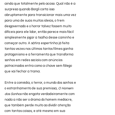
ainda que totalmente pelo acaso. Qual não é a 
surpresa quando Borgli corta isso 
abruptamente para transicionar mais uma vez 
para uma de suas muitas ideias, o trem 
desgovernado e o horror talvez fossem muito 
difíceis para ele lidar, então parece mais fácil 
simplesmente jogar a toalha desse caminho e 
começar outro. A sátira espertinha já feita 
tantas vezes nos últimos tantos filmes ganha 
protagonismo e a ferramenta que transforma 
sonhos em redes sociais com anúncios 
patrocinados entra como a chave sem fôlego 
que vai fechar a trama. 
Entre a comédia, o terror, o mundo dos sonhos e 
o estranhamento de sua premissa, 
O Homem 
dos Sonhos
 não engata verdadeiramente com 
nada a não ser o drama do homem medíocre, 
que também perde muito ao dividir atenção 
com tantas coisas, e até mesmo em sua 