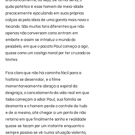
quão patético é esse homem de meia-idade 
precocemente ejaculando em suas próprias 
calças só pela ideia de uma garota mais nova o 
tocando. São muitos tons diferentes que não 
apenas não conversam como entram em 
embate e assim se introduz o mundo do 
pesadelo, em que o pacato Paul começa a agir, 
quase como um castigo moral por ter cruzado os 
limites.
Fica claro que não há caminho fácil para a 
história se desenrolar, e o filme 
momentaneamente abraça a espiral da 
desgraça, o cancelamento da vida real em que 
todos começam a odiar Paul, sua família se 
desmonta e o homem perde o controle de tudo 
e de si mesmo, até chegar a um ponto de não 
retorno em que finalmente sonho e realidade 
quase se tocam por um instante enquanto o 
sempre passivo se vê numa situação violenta, 