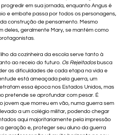
progredir em sua jornada, enquanto Angus é 
io e embate passa por todos os personagens, 
s da construção de pensamento. Mesmo 
m deles, geralmente Mary, se mantém como 
rotagonistas. 
lho da cozinheira da escola serve tanto à 
to ao receio do futuro. 
Os Rejeitados 
busca 
er as dificuldades de cada etapa na vida e 
ventude está ameaçada pela guerra, um 
etratam essa época nos Estados Unidos, mas 
ão pretende se aprofundar com pesar. É 
 o jovem que morreu em vão, numa guerra sem 
 levado a um colégio militar, podendo chegar 
ntados aqui majoritariamente pela impressão 
 geração e, proteger seu aluno da guerra 