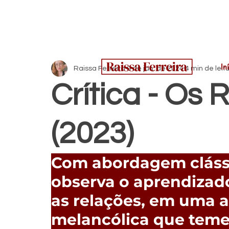
In
Raissa Ferreira
9 de jan. de 2024
4 min de leit
Crítica - Os 
(2023)
Com abordagem clássi
observa o aprendizad
as relações, em uma a
melancólica que teme 