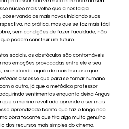
óprio professor não vê muito horizonte no seu 
se núcleo mais velho que a nostalgia 
 observando os mais novos iniciando suas 
pectiva, na prática, mas que se faz mais fácil 
 pobre, sem condições de fazer faculdade, não 
que podem construir um futuro. 
tos sociais, os obstáculos são contornáveis 
a nas emoções provocadas entre ele e seu 
, exercitando aquilo de mais humano que 
eitados 
dissesse que para se tornar humano 
 com o outro, já que o metódico professor 
adquirindo sentimentos enquanto deixa Angus 
que o menino revoltado aprende a ser mais 
sse aprendizado bonito que faz o longa não 
ma obra tocante que tira algo muito genuíno 
o dos recursos mais simples do cinema. 