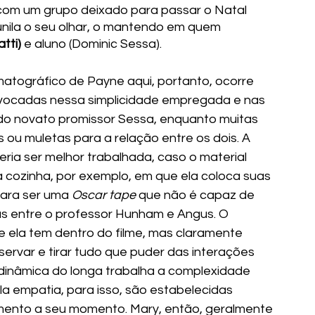
, com um grupo deixado para passar o Natal 
unila o seu olhar, o mantendo em quem 
tti)
 e aluno (Dominic Sessa).
tográfico de Payne aqui, portanto, ocorre 
ocadas nessa simplicidade empregada e nas 
do novato promissor Sessa, enquanto muitas 
ou muletas para a relação entre os dois. A 
ia ser melhor trabalhada, caso o material 
a cozinha, por exemplo, em que ela coloca suas 
ara ser uma 
Oscar tape
 que não é capaz de 
s entre o professor Hunham e Angus. O 
e ela tem dentro do filme, mas claramente 
ervar e tirar tudo que puder das interações 
 dinâmica do longa trabalha a complexidade 
 empatia, para isso, são estabelecidas 
emento a seu momento. Mary, então, geralmente 