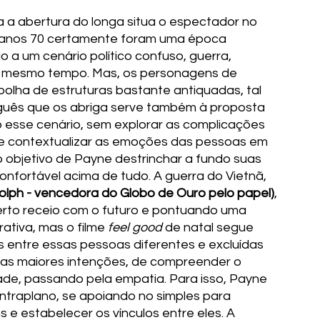
a abertura do longa situa o espectador no 
 anos 70 certamente foram uma época 
a um cenário político confuso, guerra, 
ao mesmo tempo. Mas, os personagens de 
olha de estruturas bastante antiquadas, tal 
rguês que os abriga serve também à proposta 
o esse cenário, sem explorar as complicações 
r e contextualizar as emoções das pessoas em 
 objetivo de Payne destrinchar a fundo suas 
nfortável acima de tudo. A guerra do Vietnã, 
olph - vencedora do Globo de Ouro pelo papel)
, 
erto receio com o futuro e pontuando uma 
tiva, mas o filme 
feel good
 de natal segue 
es entre essas pessoas diferentes e excluídas 
as maiores intenções, de compreender o 
e, passando pela empatia. Para isso, Payne 
ntraplano, se apoiando no simples para 
 e estabelecer os vínculos entre eles. A 