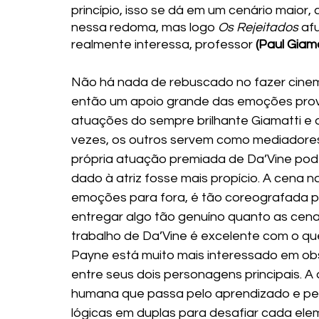
princípio, isso se dá em um cenário maior
nessa redoma, mas logo 
Os Rejeitados
 af
realmente interessa, professor 
(Paul Giama
Não há nada de rebuscado no fazer cinema
então um apoio grande das emoções prov
atuações do sempre brilhante Giamatti e 
vezes, os outros servem como mediadores 
própria atuação premiada de Da’Vine poder
dado à atriz fosse mais propício. A cena n
emoções para fora, é tão coreografada p
entregar algo tão genuíno quanto as cena
trabalho de Da’Vine é excelente com o qu
Payne está muito mais interessado em obs
entre seus dois personagens principais. A
humana que passa pelo aprendizado e pela
lógicas em duplas para desafiar cada el