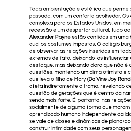
Toda ambientação e estética que permeia 
passado, com um conforto acolhedor. Os
complexa para os Estados Unidos, em meio 
recessão e um despertar cultural, tudo 
Alexander Payne
 estão contidos em uma b
qual os costumes impostos. O colégio bu
de observar as relações inseridas em tod
externas de fato, deixando-as influencia
destaque, mas deixando claro que não é o
questões, mantendo um clima otimista e co
que leva o filho de Mary 
(Da’Vine Joy Rand
afeta indiretamente a trama, revelando c
questão de gerações que é centro da narra
sendo mais forte. É, portanto, nas relaçõ
socialmente de alguma forma que moram 
aprendizado humano independente da idad
se vale de closes e dinâmicas de plano/co
construir intimidade com seus personagens