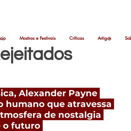
ício
Mostras e Festivais
Críticas
Artigos
So
ura
Rejeitados
ca, Alexander Payne 
o humano que atravessa 
tmosfera de nostalgia 
o futuro 