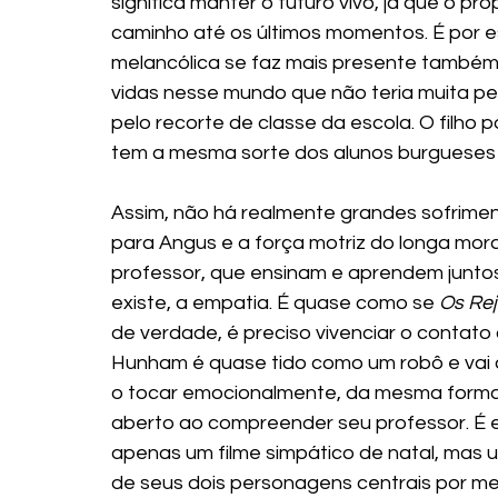
significa manter o futuro vivo, já que o pr
caminho até os últimos momentos. É por es
melancólica se faz mais presente também,
vidas nesse mundo que não teria muita pers
pelo recorte de classe da escola. O filho
tem a mesma sorte dos alunos burgueses 
Assim, não há realmente grandes sofrimen
para Angus e a força motriz do longa mor
professor, que ensinam e aprendem juntos
existe, a empatia. É quase como se 
Os Rej
de verdade, é preciso vivenciar o contato
Hunham é quase tido como um robô e vai 
o tocar emocionalmente, da mesma forma 
aberto ao compreender seu professor. É e
apenas um filme simpático de natal, mas u
de seus dois personagens centrais por mei