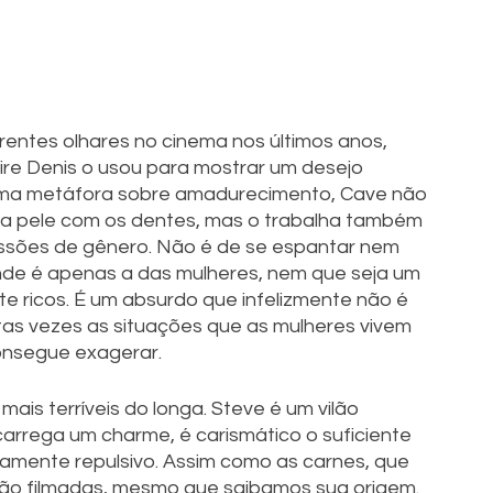
rentes olhares no cinema nos últimos anos, 
re Denis o usou para mostrar um desejo 
 numa metáfora sobre amadurecimento, Cave não 
 a pele com os dentes, mas o trabalha também 
ssões de gênero. Não é de se espantar nem 
de é apenas a das mulheres, nem que seja um 
 ricos. É um absurdo que infelizmente não é 
tas vezes as situações que as mulheres vivem 
onsegue exagerar. 
ais terríveis do longa. Steve é um vilão 
arrega um charme, é carismático o suficiente 
mente repulsivo. Assim como as carnes, que 
ão filmadas, mesmo que saibamos sua origem. 