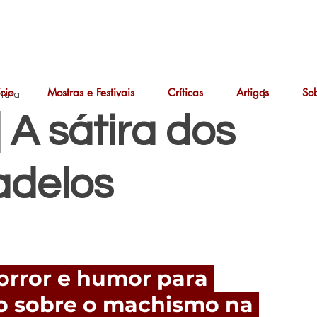
ício
Mostras e Festivais
Críticas
Artigos
So
itura
| A sátira dos
adelos
orror e humor para 
ão sobre o machismo na 