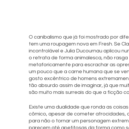
O canibalismo que já foi mostrado por dife
tem uma roupagem nova em Fresh. Se Clai
incontrolável e Julia Ducournau aplicou
o retrata de forma animalesca, não rasga
metaforicamente para escrachar as opre
um pouco que a carne humana que se ven
gosto excêntrico de homens extremamente
tão absurdo assim de imaginar, já que mui
são muito mais surreais do que a ficção c
Existe uma dualidade que ronda as coisas m
cômico, apesar de cometer atrocidades, c
para não o tornar um personagem extrema
parecem até apetitosas da forma como s