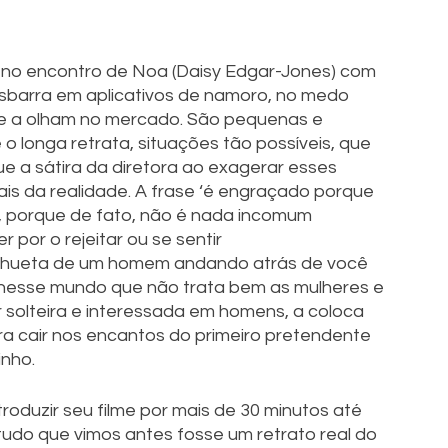
 no encontro de Noa (Daisy Edgar-Jones) com 
 esbarra em aplicativos de namoro, no medo 
e a olham no mercado. São pequenas e 
 longa retrata, situações tão possíveis, que 
 a sátira da diretora ao exagerar esses 
s da realidade. A frase ‘é engraçado porque 
, porque de fato, não é nada incomum 
por o rejeitar ou se sentir 
lhueta de um homem andando atrás de você 
 nesse mundo que não trata bem as mulheres e 
r solteira e interessada em homens, a coloca 
ra cair nos encantos do primeiro pretendente 
nho. 
roduzir seu filme por mais de 30 minutos até 
udo que vimos antes fosse um retrato real do 