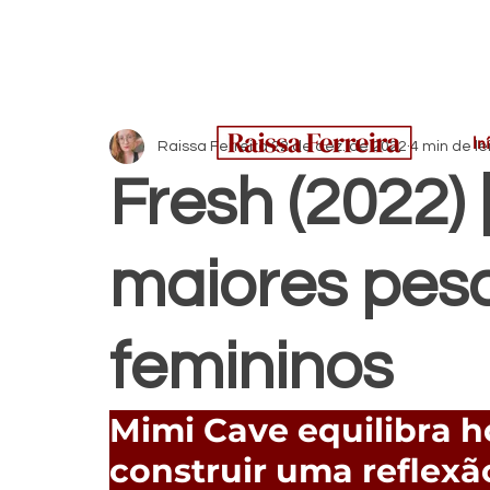
In
Raissa Ferreira
22 de dez. de 2022
4 min de le
Fresh (2022) 
maiores pes
femininos
Mimi Cave equilibra h
construir uma reflex