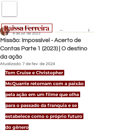
Raissa Ferreira
6 de jul. de 2023
Missão: Impossível - Acerto de
Contas Parte 1 (2023) | O destino
da ação
Atualizado:
7 de fev. de 2024
Tom Cruise e Christopher 
McQuarrie retornam com a paixão 
pela ação em um filme que olha 
para o passado da franquia e se 
estabelece como o próprio futuro 
do gênero