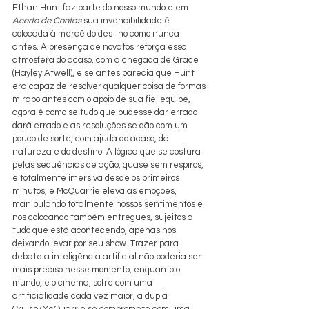
Ethan Hunt faz parte do nosso mundo e em 
Acerto de Contas
 sua invencibilidade é 
colocada à mercê do destino como nunca 
antes. A presença de novatos reforça essa 
atmosfera do acaso, com a chegada de Grace 
(Hayley Atwell), e se antes parecia que Hunt 
era capaz de resolver qualquer coisa de formas 
mirabolantes com o apoio de sua fiel equipe, 
agora é como se tudo que pudesse dar errado 
dará errado e as resoluções se dão com um 
pouco de sorte, com ajuda do acaso, da 
natureza e do destino. A lógica que se costura 
pelas sequências de ação, quase sem respiros, 
é totalmente imersiva desde os primeiros 
minutos, e McQuarrie eleva as emoções, 
manipulando totalmente nossos sentimentos e 
nos colocando também entregues, sujeitos a 
tudo que está acontecendo, apenas nos 
deixando levar por seu show. Trazer para 
debate a inteligência artificial não poderia ser 
mais preciso nesse momento, enquanto o 
mundo, e o cinema, sofre com uma 
artificialidade cada vez maior, a dupla 
Cruise/McQuarrie se compromete com uma 