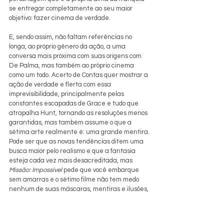
se entregar completamente ao seu maior 
objetivo: fazer cinema de verdade.
E, sendo assim, não faltam referências no 
longa, ao próprio gênero da ação, a uma 
conversa mais próxima com suas origens com 
De Palma, mas também ao próprio cinema 
como um todo. Acerto de Contas quer mostrar a 
ação de verdade e flerta com essa 
imprevisibilidade, principalmente pelas 
constantes escapadas de Grace e tudo que 
atrapalha Hunt, tornando as resoluções menos 
garantidas, mas também assume o que a 
sétima arte realmente é: uma grande mentira. 
Pode ser que as novas tendências ditem uma 
busca maior pelo realismo e que a fantasia 
esteja cada vez mais desacreditada, mas 
Missão: Impossível
 pede que você embarque 
sem amarras e o sétimo filme não tem medo 
nenhum de suas máscaras, mentiras e ilusões, 
pelo contrário, se orgulha delas e 
competentemente faz qualquer um que ama 
essa arte entrar completamente na dança.