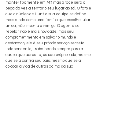
manter fixamente em 
M:I
, mas Grace será a 
peça da vez a tentar o seu lugar ao sol. O fato é 
que o núcleo de Hunt e sua equipe se define 
mais ainda como uma família que escolhe lutar 
unida, não importa o inimigo. O agente se 
rebelar não é mais novidade, mas seu 
comprometimento em salvar o mundo é 
destacado, ele é seu próprio serviço secreto 
independente, trabalhando sempre para a 
causa que acredita, do seu próprio lado, mesmo 
que seja contra seu país, mesmo que seja 
colocar a vida de outras acima da sua. 