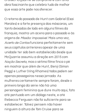
obra fascinante que celebra tudo de melhor 
que essa arte pode nos oferecer.
O retorno do passado de Hunt com Gabriel (Esai 
Morales) e a forte presença das máscaras, um 
tanto deixadas de lado em alguns filmes da 
franquia, mostra um aceno para o passado e às 
origens de 
Missão: Impossível
. Mais uma vez, 
Acerto de Contas
 funciona perfeitamente sem 
seus capítulos anteriores apesar de uma 
unidade ter sido bem estabelecida desde que 
McQuarrie assumiu a direção em 2015 com 
Nação Secreta
, mas o sétimo filme finca o pé 
em mostrar que além de Hunt, Benji (Simon 
Pegg) e Luther (Ving Rhames) todos podem ser 
apenas passageiros nessa jornada. As 
mulheres certamente sempre foram, desde o 
primeiro longa da série não há uma 
personagem feminina que dure muito aqui, fato 
até pontuado em um diálogo neste, e até 
Rebecca Ferguson não foi suficiente para se 
estabelecer. Talvez pensem não haver 
ninguém à altura de Tom Cruise para se 