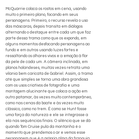
McQuarrie coloca os rostos em cena, usando 
muito o primeiro plano, focando em seus 
personagens. Primeiro, o recurso revela o uso 
das máscaras, depois transita em diálogos 
alternando o destaque entre cada um que faz 
parte dessa trama como que os expondo, em 
alguns momentos desfocando personagens ao 
fundo e em outros usando luzes fortes e 
ressaltando os olhares vivos e a emoção à flor 
da pele de cada um. A câmera inclinada, em 
planos holandeses, muitas vezes retrata uma 
vilania bem caricata de Gabriel. Assim, a trama 
até que simples se torna uma obra grandiosa 
com os usos criativos de fotografia e uma 
montagem alucinante que coloca a ação em 
outro patamar, às vezes muito contemporâneo, 
como nas cenas da boate e às vezes muito 
clássico, como no trem. É como se Hunt fosse 
uma força da natureza e ele se integrasse a 
ela nas sequências finais. O silêncio que se dá 
quando Tom Cruise pula da montanha é o 
momento que prendemos o ar e vemos esse 
personagem que é a própria alma da franquia 