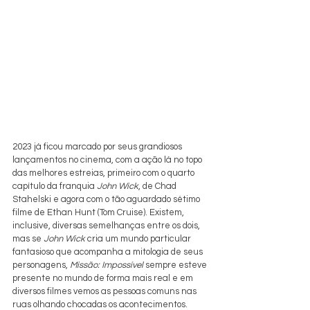
2023 já ficou marcado por seus grandiosos 
lançamentos no cinema, com a ação lá no topo 
das melhores estreias, primeiro com o quarto 
capítulo da franquia 
John Wick
, de Chad 
Stahelski e agora com o tão aguardado sétimo 
filme de Ethan Hunt (Tom Cruise). Existem, 
inclusive, diversas semelhanças entre os dois, 
mas se 
John Wick
 cria um mundo particular 
fantasioso que acompanha a mitologia de seus 
personagens, 
Missão: Impossível
 sempre esteve 
presente no mundo de forma mais real e em 
diversos filmes vemos as pessoas comuns nas 
ruas olhando chocadas os acontecimentos. 