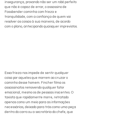
insegurança, provando não ser um robô perfeito 
que não é capaz de errar, o assassino de 
Fassbender caminha com frieza e 
tranquilidade, com a confiança de quem vai 
resolver as coisas à sua maneira, de acordo 
com o plano, antecipando quaisquer imprevistos.
Essa frieza nos impede de sentir qualquer 
coisa por aqueles que morrem ao cruzar o 
caminho desse homem. Fincher filma os 
assassinatos removendo qualquer fator 
emocional, mesmo os de pessoas inocentes. O 
taxista que rapidamente morre, retratado 
apenas como um meio para as informações 
necessárias, deixado para trás como uma peça 
dentro do carro ou a secretária do chefe, que 