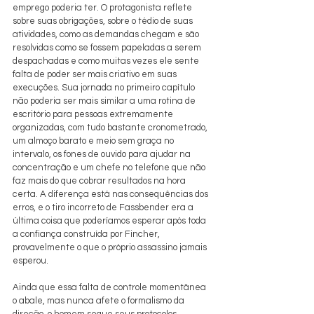
emprego poderia ter. O protagonista reflete 
sobre suas obrigações, sobre o tédio de suas 
atividades, como as demandas chegam e são 
resolvidas como se fossem papeladas a serem 
despachadas e como muitas vezes ele sente 
falta de poder ser mais criativo em suas 
execuções. Sua jornada no primeiro capítulo 
não poderia ser mais similar a uma rotina de 
escritório para pessoas extremamente 
organizadas, com tudo bastante cronometrado, 
um almoço barato e meio sem graça no 
intervalo, os fones de ouvido para ajudar na 
concentração e um chefe no telefone que não 
faz mais do que cobrar resultados na hora 
certa. A diferença está nas consequências dos 
erros, e o tiro incorreto de Fassbender era a 
última coisa que poderíamos esperar após toda 
a confiança construída por Fincher, 
provavelmente o que o próprio assassino jamais 
esperou.
Ainda que essa falta de controle momentânea 
o abale, mas nunca afete o formalismo da 
direção, o homem segue seus protocolos 