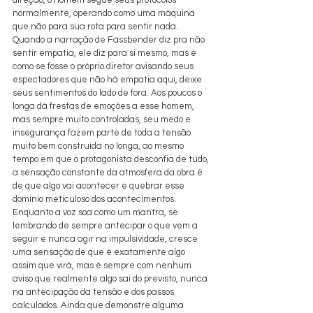
normalmente, operando como uma máquina 
que não para sua rota para sentir nada. 
Quando a narração de Fassbender diz pra não 
sentir empatia, ele diz para si mesmo, mas é 
como se fosse o próprio diretor avisando seus 
espectadores que não há empatia aqui, deixe 
seus sentimentos do lado de fora. Aos poucos o 
longa dá frestas de emoções a esse homem, 
mas sempre muito controladas, seu medo e 
insegurança fazem parte de toda a tensão 
muito bem construída no longa, ao mesmo 
tempo em que o protagonista desconfia de tudo, 
a sensação constante da atmosfera da obra é 
de que algo vai acontecer e quebrar esse 
domínio meticuloso dos acontecimentos. 
Enquanto a voz soa como um mantra, se 
lembrando de sempre antecipar o que vem a 
seguir e nunca agir na impulsividade, cresce 
uma sensação de que é exatamente algo 
assim que virá, mas é sempre com nenhum 
aviso que realmente algo sai do previsto, nunca 
na antecipação da tensão e dos passos 
calculados. Ainda que demonstre alguma 