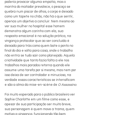
poderia provocar alguma empatia, mas o 
mantra do matador prevalece, o pescoço se 
quebra num piscar de olhos, o corpo é deixado 
como um tapete no chão, não há o que sentir, 
apenas um objetivo a concluir. Nem mesmo ao 
ver sua mulher no hospital esse homem 
demonstra algum carinho com ela, sua 
resposta emocional é na solução prática, na 
vingança protocolar que ao ser concluída é 
deixada para trás como quem bate o ponto no 
final do dia e volta para casa, onde o trabalho 
não entra se tudo sair como planejado. Aquela 
criatividade que tanto fazia falta a ele nos 
trabalhos mais parados retorna quando ele 
assume uma tarefa por si mesmo, mas nem por 
isso deixa de ser controlador e minucioso, na 
verdade essas características se intensificam 
e são a alma da mise-en-scène de 
O Assassino
.
Foi muito esperado para o público brasileiro ver 
Sophie Charlotte em um filme como esse, e 
apesar de sua participação ser muito breve, 
sua personagem é quem move a trama, quem 
motiva a vingança, funcionando tão bem 