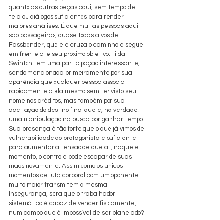
quanto as outras peças aqui, sem tempo de 
tela ou diálogos suficientes para render 
maiores análises. É que muitas pessoas aqui 
são passageiras, quase todas alvos de 
Fassbender, que ele cruza o caminho e segue 
em frente até seu próximo objetivo. Tilda 
Swinton tem uma participação interessante, 
sendo mencionada primeiramente por sua 
aparência que qualquer pessoa associa 
rapidamente a ela mesmo sem ter visto seu 
nome nos créditos, mas também por sua 
aceitação do destino final que é, na verdade, 
uma manipulação na busca por ganhar tempo. 
Sua presença é tão forte que o que já vimos de 
vulnerabilidade do protagonista é suficiente 
para aumentar a tensão de que ali, naquele 
momento, o controle pode escapar de suas 
mãos novamente. Assim como os únicos 
momentos de luta corporal com um oponente 
muito maior transmitem a mesma 
insegurança, será que o trabalhador 
sistemático é capaz de vencer fisicamente, 
num campo que é impossível de ser planejado? 