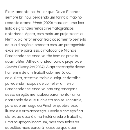
É certamente no thriller que David Fincher 
sempre brilhou, perdendo um tanto a mão no 
recente drama 
Mank
 (2020) mas com uma boa 
lista de grandes feitos cinematográficos 
anteriores. Agora, com mais um projeto com a 
Netflix, o diretor encontra o casamento perfeito 
de sua direção e proposta com um protagonista 
excelente para isso, o matador de Michael 
Fassbender se encaixa tão bem no projeto 
quanto Ben Affleck foi ideal para o projeto de 
Garota Exemplar
 (2014). A apresentação desse 
homem é de um trabalhador metódico, 
calculista, atento a todo e qualquer detalhe, 
parecendo incapaz de cometer um erro. 
Fassbender se encaixa nas engrenagens 
dessa direção meticulosa para montar uma 
aparência de que tudo está sob seu controle, 
para que em seguida Fincher quebre essa 
ilusão e o erro aconteça. Desde o começo fica 
claro que essa é uma história sobre trabalho, 
uma ocupação incomum, mas com todas as 
questões mais burocráticas que qualquer 