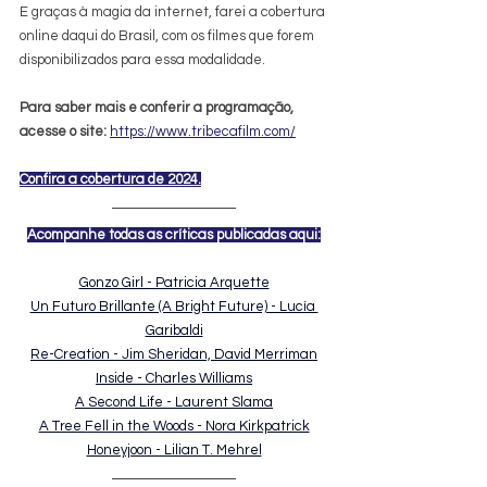
E graças à magia da internet, farei a cobertura 
online daqui do Brasil, com os filmes que forem 
disponibilizados para essa modalidade.
Para saber mais e conferir a programação, 
acesse o site: 
https://www.tribecafilm.com/
Confira a cobertura de 2024.
Acompanhe todas as críticas publicadas aqui:
Gonzo Girl - Patricia Arquette
Un Futuro Brillante (A Bright Future) - Lucía 
Garibaldi
Re-Creation - Jim Sheridan, David Merriman
Inside - Charles Williams
A Second Life - Laurent Slama
A Tree Fell in the Woods - Nora Kirkpatrick
Honeyjoon - Lilian T. Mehrel