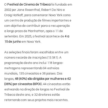
O 
Festival de Cinema de Tribeca
 foi fundado em 
2002 por Jane Rosenthal, Robert De Niro e 
Craig Hatkoff, para comemorar Nova York como 
um centro de produção de filmes importantes e 
com objetivo de contribuir para a recuperação 
a longo prazo de Manhattan, após o 11 de 
setembro. Em 2025, o festival acontece de 
4 a 
15 de junho
 em Nova York. 
As seleções finais foram escolhidas entre um 
número recorde de inscrições (13.541). A 
programação deste ano inclui 118 longas-
metragens representando 94 estreias 
mundiais, 135 cineastas e 36 países. Dos 
longas, 
48 (40%) são dirigidos por mulheres e 42 
(36%) por cineastas BIPOC. 
44 cineastas estão 
estreando na direção de longas no Festival de 
Tribeca deste ano, e 32 diretores estão 
retornando com seus projetos mais recentes. 