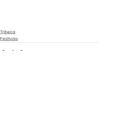
Tribeca
Festivais
Ver tudo
Posts Relacionados